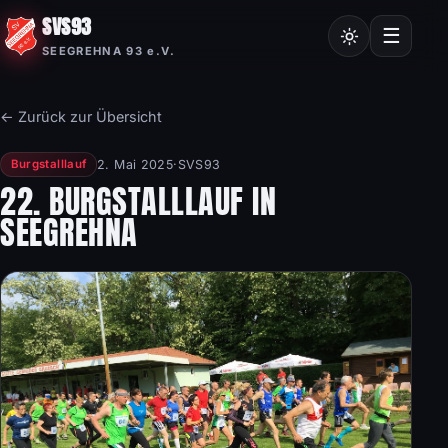
SVS93
Chroniken
☰
SEEGREHNA 93 e.V.
Vereinssatzung
Mitgliedsantrag
← Zurück zur Übersicht
Nordic Walking
2. Mai 2025
·
SVS93
Burgstalllauf
Frauensport
22. BURGSTALLLAUF IN
SEEGREHNA
Burgstalllauf