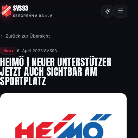
SVS93
Chroniken
☰
SEEGREHNA 93 e.V.
Vereinssatzung
Mitgliedsantrag
← Zurück zur Übersicht
Nordic Walking
6. April 2025
·
SVS93
News
Frauensport
HEIMÖ | NEUER UNTERSTÜTZER
JETZT AUCH SICHTBAR AM
Burgstalllauf
SPORTPLATZ