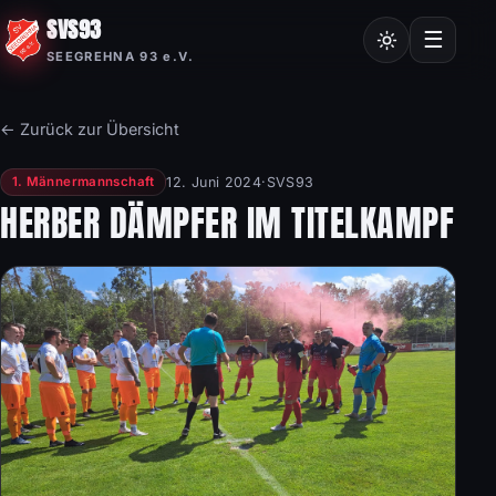
SVS93
Chroniken
☰
SEEGREHNA 93 e.V.
Vereinssatzung
Mitgliedsantrag
← Zurück zur Übersicht
Nordic Walking
12. Juni 2024
·
SVS93
1. Männermannschaft
Frauensport
HERBER DÄMPFER IM TITELKAMPF
Burgstalllauf