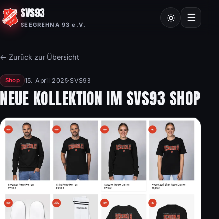
SVS93
Chroniken
☰
SEEGREHNA 93 e.V.
Vereinssatzung
Mitgliedsantrag
← Zurück zur Übersicht
Nordic Walking
15. April 2025
·
SVS93
Shop
Frauensport
NEUE KOLLEKTION IM SVS93 SHOP
Burgstalllauf