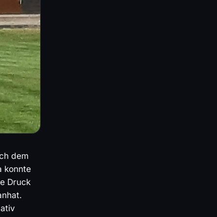
ach dem
a konnte
te Druck
anhat.
ativ