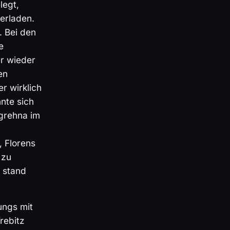
legt,
erladen.
. Bei den
e
r wieder
en
r wirklich
nte sich
egrehna im
, Florens
 zu
 stand
ungs mit
rebitz