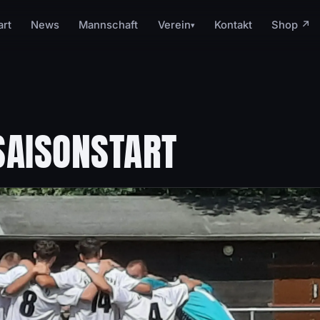
art
News
Mannschaft
Verein
Kontakt
Shop ↗
▾
SAISONSTART