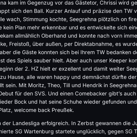
na kam im Gegenzug vor das Gästetor, Chrissi wird ge
appt sich den Ball. Kurzer Anlauf und präzise den TW v
lle wach, Stimmung kochte, Seegrehna plötzlich on fire
e kein Plan mehr erkennbar und es entwickelte sich ein
ekam allmählich Oberhand und konnte nach vorn imme
cke, Freistoß, über außen, per Direktabnahme, es wurd
 aber die Gäste konnten sich bei Ihrem TW bedanken de
t des Spiels sauber hielt. Aber auch unser Keeper kon
eginn der 2. HZ hielt er exzellent und damit weiter Se
e zu Hause, alle waren happy und demnächst dürfte der
t sein. Mit Moritz, Theo, Till und Hendrik in Seegrehna
 Debut für den SVS. Und einen Comebacker gibt’s auch
ieder Bock und hat seine Schuhe wieder gefunden und
 Platz, welcome back Preußek.
der Landesliga erfolgreich. In Zerbst gewannen die J
mierte SG Wartenburg startete unglücklich, gegen SG T