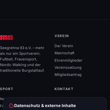
SVS93
VEREIN
Der Verein
Seegrehna 93 e.V. – mehr
Mannschaft
als nur ein Sportverein.
Fußball, Frauensport,
Ehrenmitglieder
Nordic Walking und der
Vereinssatzung
traditionelle Burgstalllauf.
Mitgliedsantrag
SPORT
KONTAKT
Nordic Walking
Breitscheidstraße 40
06886 Lutherstadt
Datenschutz & externe Inhalte
Frauensport