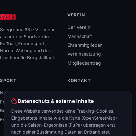
SVS93
VEREIN
Der Verein
Seegrehna 93 e.V. – mehr
Mannschaft
als nur ein Sportverein.
Fußball, Frauensport,
Ehrenmitglieder
Nordic Walking und der
Vereinssatzung
traditionelle Burgstalllauf.
Mitgliedsantrag
SPORT
KONTAKT
Nordic Walking
Breitscheidstraße 40
06886 Lutherstadt
Datenschutz & externe Inhalte
Frauensport
Wittenberg
Burgstalllauf
Diese Website verwendet keine Tracking-Cookies.
+49 (34 91) 408 66-0
Eingebettete Inhalte wie die Karte (OpenStreetMap)
Events & Termine
info@svs93.de
und die Saison-Ergebnisse (FuPa) übertragen erst
nach deiner Zustimmung Daten an Drittanbieter.