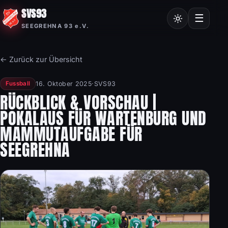
SVS93
Chroniken
☰
SEEGREHNA 93 e.V.
Vereinssatzung
Mitgliedsantrag
← Zurück zur Übersicht
Nordic Walking
16. Oktober 2025
·
SVS93
Fussball
Frauensport
RÜCKBLICK & VORSCHAU |
POKALAUS FÜR WARTENBURG UND
Burgstalllauf
MAMMUTAUFGABE FÜR
SEEGREHNA