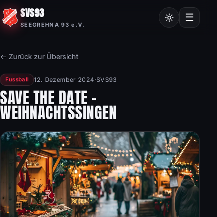
SVS93
Chroniken
☰
SEEGREHNA 93 e.V.
Vereinssatzung
Mitgliedsantrag
← Zurück zur Übersicht
Nordic Walking
12. Dezember 2024
·
SVS93
Fussball
Frauensport
SAVE THE DATE –
WEIHNACHTSSINGEN
Burgstalllauf