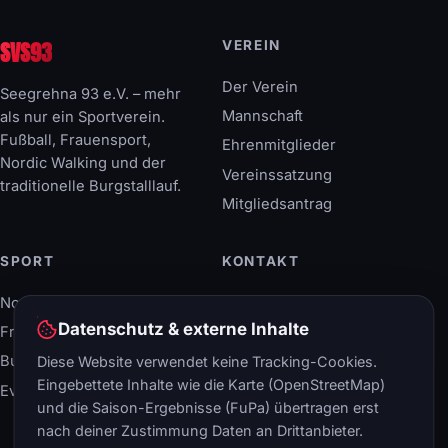
SVS93
VEREIN
Der Verein
Seegrehna 93 e.V. – mehr
Mannschaft
als nur ein Sportverein.
Fußball, Frauensport,
Ehrenmitglieder
Nordic Walking und der
Vereinssatzung
traditionelle Burgstalllauf.
Mitgliedsantrag
SPORT
KONTAKT
Nordic Walking
Breitscheidstraße 40
06886 Lutherstadt
Datenschutz & externe Inhalte
Frauensport
Wittenberg
Burgstalllauf
Diese Website verwendet keine Tracking-Cookies.
+49 (34 91) 408 66-0
Eingebettete Inhalte wie die Karte (OpenStreetMap)
Events & Termine
info@svs93.de
und die Saison-Ergebnisse (FuPa) übertragen erst
nach deiner Zustimmung Daten an Drittanbieter.